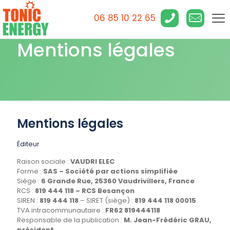
06 85 10 22 65
Mentions légales
Mentions légales
Éditeur
Raison sociale :
VAUDRI ELEC
Forme :
SAS – Société par actions simplifiée
Siège :
6 Grande Rue, 25360 Vaudrivillers, France
RCS :
819 444 118 – RCS Besançon
SIREN :
819 444 118
– SIRET (siège) :
819 444 118 00015
TVA intracommunautaire :
FR62 819444118
Responsable de la publication :
M. Jean-Frédéric GRAU,
président