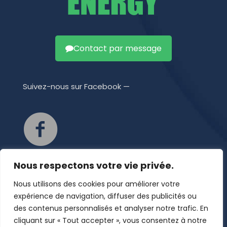
Contact par message
Suivez-nous sur Facebook —
Nous respectons votre vie privée.
Retrouvez-nous aussi sur Facebook, pour suivre
l'actualité de Tonic Energy. Rejoignez notre
Nous utilisons des cookies pour améliorer votre
communauté sur Facebook pour découvrir nos
expérience de navigation, diffuser des publicités ou
dernières innovations, suivre nos réalisations et
des contenus personnalisés et analyser notre trafic. En
obtenir des conseils exclusifs sur l'énergie solaire. Ne
cliquant sur « Tout accepter », vous consentez à notre
manquez aucune actualité et embarquez avec nous